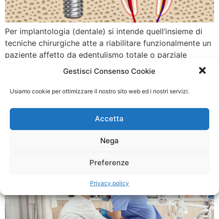
Per implantologia (dentale) si intende quell’insieme di
tecniche chirurgiche atte a riabilitare funzionalmente un
paziente affetto da edentulismo totale o parziale
mediante l’utilizzo di impianti dentali ovverosia
Gestisci Consenso Cookie
dispositivi, metallici e non, inseriti chirurgicamente
nell’osso mandibolare o mascellare, o sopra di esso ma
Usiamo cookie per ottimizzare il nostro sito web ed i nostri servizi.
sotto la gengiva, atti a loro volta a permettere la
connessione di protesi, […]
Accetta
Chirurgia orale
Nega
Preferenze
Privacy policy